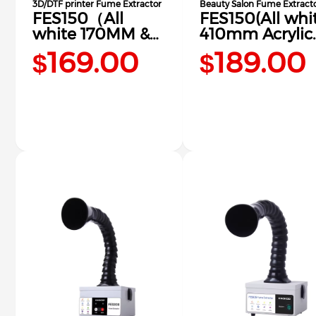
3D/DTF printer Fume Extractor
Beauty Salon Fume Extract
FES150（All
FES150(All whi
white 170MM &
410mm Acrylic
210MM）
nozzle)
169.00
189.00
$
$